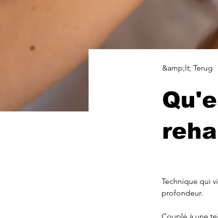
&amp;lt; Terug
Qu'e
reha
Technique qui vis
profondeur.
Couplé à une tein