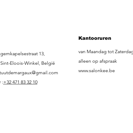
Kantooruren
van Maandag tot Zaterda
egemkapelsestraat 13,
alleen op afspraak
 Sint-Eloois-Winkel, België
www.salonkee.be
tituutdemargaux@gmail.com
 :
+32 471 83 32 10