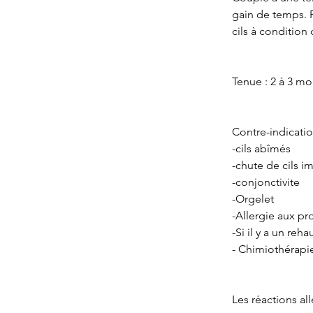
gain de temps. P
cils à condition
Tenue : 2 à 3 mo
Contre-indicatio
-cils abîmés
-chute de cils i
-conjonctivite
-Orgelet
-Allergie aux p
-Si il y a un re
- Chimiothérapi
Les réactions all