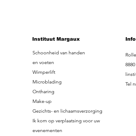
Instituut Margaux
Info
Schoonheid van handen
Roll
en voeten
8880
Wimperlift
lins
Microblading
Tel nr
Ontharing
Make-up
Gezichts- en lichaamsverzorging
Ik kom op verplaatsing voor uw
evenementen