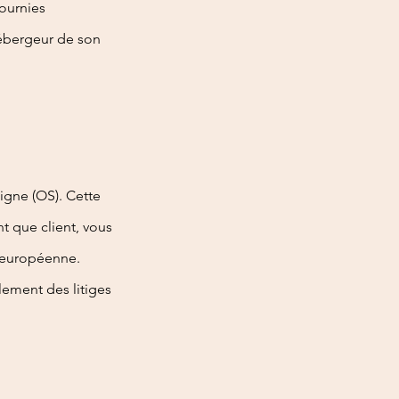
fournies
ébergeur de son
igne (OS). Cette
nt que client, vous
n européenne.
lement des litiges